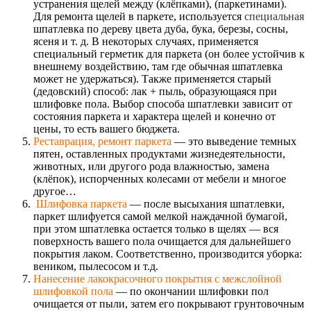
устранения щелей между (клёпками), (паркетинами).
Для ремонта щелей в паркете, используется
специальная
шпатлевка по дереву цвета дуба, бука, березы, сосны,
ясеня и т. д. В некоторых случаях, применяется
специальный герметик для паркета (он более устойчив к
внешнему воздействию, там где обычная шпатлевка
может не удержаться). Также применяется старый
(дедовский) способ: лак + пыль, образующаяся при
шлифовке пола. Выбор способа шпатлевки зависит от
состояния паркета и характера щелей и конечно от
цены, то есть вашего бюджета.
Реставрация, ремонт паркета
— это выведение темных
пятен, оставленных продуктами жизнедеятельности,
животных, или другого рода влажностью, замена
(клёпок), испорченных колесами от мебели и многое
другое…
Шлифовка паркета
— после высыхания шпатлевки,
паркет шлифуется самой мелкой наждачной бумагой,
при этом шпатлевка остается только в щелях — вся
поверхность вашего пола очищается для дальнейшего
покрытия лаком. Соответственно, производится уборка:
веником, пылесосом и т.д.
Нанесение лакокрасочного покрытия с межслойной
шлифовкой пола
— по окончании шлифовки пол
очищается от пыли, затем его покрывают грунтовочным