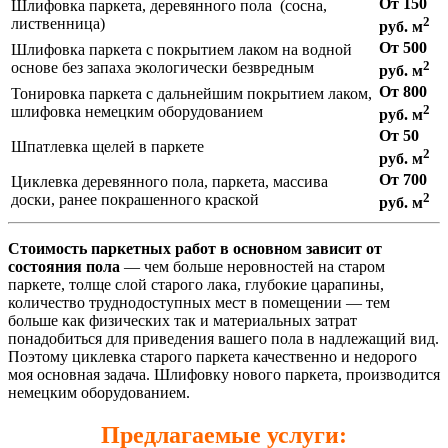
От 150
Шлифовка паркета, деревянного пола (сосна,
2
лиственница)
руб. м
От 500
Шлифовка паркета с покрытием лаком на водной
2
основе без запаха экологически безвредным
руб. м
От 800
Тонировка паркета с дальнейшим покрытием лаком,
2
шлифовка немецким оборудованием
руб. м
От 50
Шпатлевка щелей в паркете
2
руб. м
От 700
Циклевка деревянного пола, паркета, массива
2
доски, ранее покрашенного краской
руб. м
Стоимость паркетных работ в основном зависит от
состояния пола
— чем больше неровностей на старом
паркете, толще слой старого лака, глубокие царапины,
количество труднодоступных мест в помещении — тем
больше как физических так и материальных затрат
понадобиться для приведения вашего пола в надлежащий вид.
Поэтому циклевка старого паркета качественно и недорого
моя основная задача. Шлифовку нового паркета, производится
немецким оборудованием.
Предлагаемые услуги: