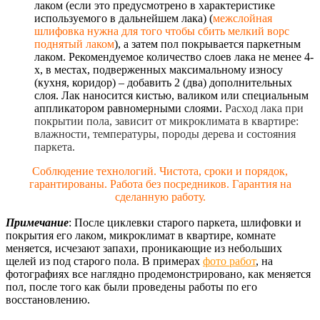
лаком (если это предусмотрено в характеристике
используемого в дальнейшем лака) (
межслойная
шлифовка нужна для того чтобы сбить мелкий ворс
поднятый лаком
), а затем пол покрывается паркетным
лаком. Рекомендуемое количество слоев лака не менее 4-
х, в местах, подверженных максимальному износу
(кухня, коридор) – добавить 2 (два) дополнительных
слоя. Лак наносится кистью, валиком или специальным
аппликатором равномерными слоями.
Расход лака при
покрытии пола, зависит от микроклимата в квартире:
влажности, температуры, породы дерева и состояния
паркета.
Соблюдение технологий. Чистота, сроки и порядок,
гарантированы. Работа без посредников. Гарантия на
сделанную работу.
Примечание
: После циклевки старого паркета, шлифовки и
покрытия его лаком, микроклимат в квартире, комнате
меняется, исчезают запахи, проникающие из небольших
щелей из под старого пола. В примерах
фото работ
, на
фотографиях все наглядно продемонстрировано, как меняется
пол, после того как были проведены работы по его
восстановлению.