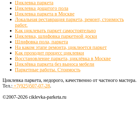
Циклевка паркета
Циклевка дощатого пола
Циклевка паркета в Москве
Локальная реставрация паркета, ремонт, стоимость
работ.
Как циклевать паркет самостоятельно
Циклевка, шлифовка паркетной доски
Шлифовка пола, паркета
На каком этапе ремонта, циклюется паркет
Как проходит процесс циклевки
Восстановление паркета, циклёвка в Москве
Циклёвка паркета без выноса мебели
Паркетные работы. Стоимость
Циклевка паркета, недорого, качественно от частного мастера.
Тел.:
+7(925)507-07-28
.
©2007-2026 ciklevka-parketa.ru