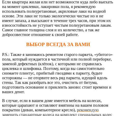
Если квартира жилая или нет возможности куда либо выехать
на момент циклевки, лакировки пола, я рекомендую
использовать полиуретановые, акриловые лаки на водной
основе. Эти лаки не только экологически чистые но и не
имеют запаха, а высыхают в течение трех часов, при этом их
износостойкость не уступает чистым полиуретановым лакам.
Самое главное толщина слоя и их количество, а так же
добросовестное отношение к своей работе.
ВЫБОР ВСЕГДА ЗА ВАМИ
P.S.: Также я занимаюсь ремонтом старого паркета, «убитого»
пола, который нуждается в частичной или полной переборке,
заменой дефектных (клёпок), с которыми не справилась
циклевка и шлифовка. Поэтому, когда вы самостоятельно
снимаете плинтус, прибитый гвоздями к паркету, будьте
осторожны — не оторвите весь ряд паркета, идущий вдоль
стены. Так как разобрать все это, очистить от битума,
подготовить основание и приклеить заново: стоит времени и
ваших денег.
В случае, если в вашем доме имеется мебель на колесах,
которые царапают и оставляют вмятины на вашем половом
покрытии (диван, компьютерное кресло),
рекомендую
заменить стандартные колеса на комплект специальных колес