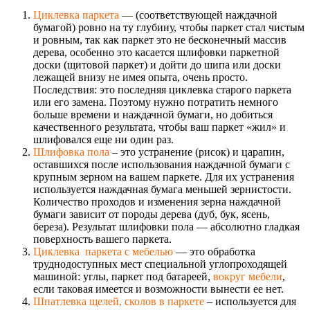
Циклевка паркета
—
(соответствующей наждачной
бумагой) ровно на ту глубину, чтобы паркет стал чистым
и ровным, так как паркет это не бесконечный массив
дерева, особенно это касается шлифовки паркетной
доски (щитовой паркет) и дойти до шипа или доски
лежащей внизу не имея опыта, очень просто.
Последствия: это последняя циклевка старого паркета
или его замена. Поэтому нужно потратить немного
больше времени и наждачной бумаги, но добиться
качественного результата, чтобы ваш паркет «жил» и
шлифовался еще ни один раз.
Шлифовка пола
– это устранение (рисок) и царапин,
оставшихся после использования наждачной бумаги с
крупным зерном на вашем паркете. Для их устранения
используется наждачная бумага меньшей зернистости.
Количество проходов и изменения зерна наждачной
бумаги зависит от породы дерева (дуб, бук, ясень,
береза). Результат шлифовки пола — абсолютно гладкая
поверхность вашего паркета.
Циклевка паркета с мебелью
— это обработка
труднодоступных мест специальной углопроходящей
машиной: углы, паркет под батареей,
вокруг мебели
,
если таковая имеется и возможности вынести ее нет.
Шпатлевка щелей, сколов в паркете
– используется для