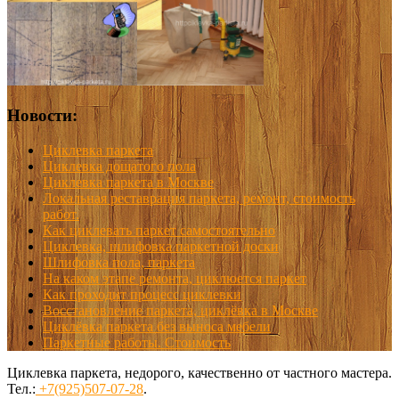
Новости:
Циклевка паркета
Циклевка дощатого пола
Циклевка паркета в Москве
Локальная реставрация паркета, ремонт, стоимость
работ.
Как циклевать паркет самостоятельно
Циклевка, шлифовка паркетной доски
Шлифовка пола, паркета
На каком этапе ремонта, циклюется паркет
Как проходит процесс циклевки
Восстановление паркета, циклёвка в Москве
Циклёвка паркета без выноса мебели
Паркетные работы. Стоимость
Циклевка паркета, недорого, качественно от частного мастера.
Тел.:
+7(925)507-07-28
.