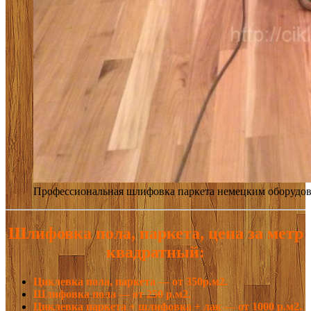
Профессиональная шлифовка паркета немецким оборудов
Шлифовка пола, паркета, цена за метр
квадратный:
Циклевка пола, паркета — от 350р.м2.
Шлифовка пола — от 250 р.м2.
Циклевка паркета + шлифовка + лак — от 1000 р.м2.