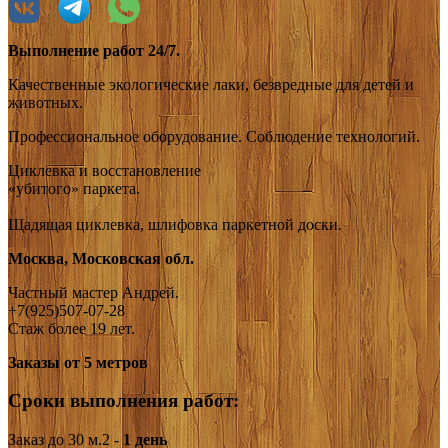
Выполнение работ 24/7.
Качественные экологические лаки, безвредные для детей и
животных.
Профессиональное оборудование. Соблюдение технологий.
Циклевка и восстановление
«убитого»‎ паркета.
Щадящая циклевка, шлифовка паркетной доски.
Москва, Московская обл.
Частный мастер Андрей.
+7(925)507-07-28
Стаж более 19 лет.
Заказы от 5 метров
Сроки выполнения работ:
Заказ до 30 м.2 -
1 день