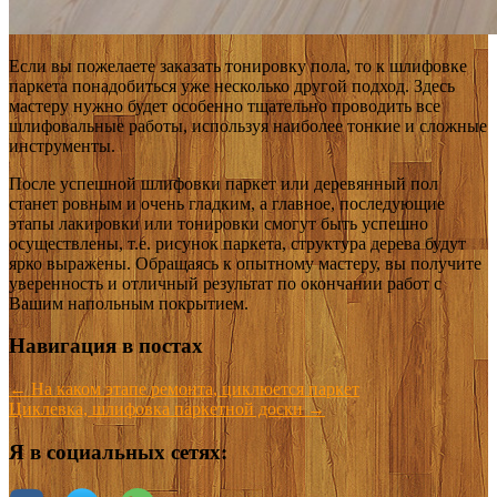
Если вы пожелаете заказать тонировку пола, то к шлифовке
паркета понадобиться уже несколько другой подход. Здесь
мастеру нужно будет особенно тщательно проводить все
шлифовальные работы, используя наиболее тонкие и сложные
инструменты.
После успешной шлифовки паркет или деревянный пол
станет ровным и очень гладким, а главное, последующие
этапы лакировки или тонировки смогут быть успешно
осуществлены, т.е. рисунок паркета, структура дерева будут
ярко выражены. Обращаясь к опытному мастеру, вы получите
уверенность и отличный результат по окончании работ с
Вашим напольным покрытием.
Навигация в постах
←
На каком этапе ремонта, циклюется паркет
Циклевка, шлифовка паркетной доски
→
Я в социальных сетях: