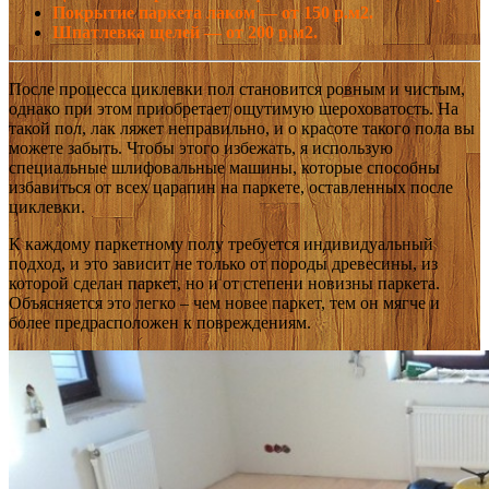
Покрытие паркета лаком — от 150 р.м2.
Шпатлевка щелей — от 200 р.м2.
После процесса циклевки пол становится ровным и чистым,
однако при этом приобретает ощутимую шероховатость. На
такой пол, лак ляжет неправильно, и о красоте такого пола вы
можете забыть. Чтобы этого избежать, я использую
специальные шлифовальные машины, которые способны
избавиться от всех царапин на паркете, оставленных после
циклевки.
К каждому паркетному полу требуется индивидуальный
подход, и это зависит не только от породы древесины, из
которой сделан паркет, но и от степени новизны паркета.
Объясняется это легко – чем новее паркет, тем он мягче и
более предрасположен к повреждениям.