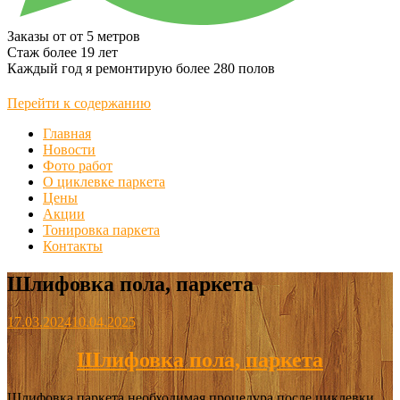
Заказы от
от 5 метров
Стаж более
19 лет
Каждый год я ремонтирую более
280 полов
Перейти к содержанию
Главная
Новости
Фото работ
О циклевке паркета
Цены
Акции
Тонировка паркета
Контакты
Шлифовка пола, паркета
17.03.2024
10.04.2025
Шлифовка пола, паркета
Шлифовка паркета необходимая процедура после циклевки,